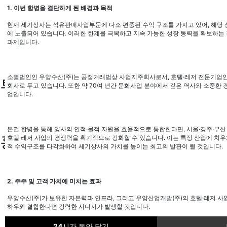
임대사업부
1.
이번 합병을 결단하게 된 배경과 목적
문화레저사업부
석유판매사업부
현재 세기상사는 석유판매사업부문에 다소 편중된 수익 구조를 가지고 있어
,
해당 
에 노출되어 있습니다
.
이러한 한계를 극복하고 지속 가능한 성장 동력을 확보하는 
문화레저사업부
과제입니다
.
임대사업부
문화레저사업부
소멸법인인 우양수산
(
주
)
는 공정거래법상 사업지주회사로서
,
호텔
·
레저 전문기업
투자정보
회사로 두고 있습니다
.
또한 약
70
여 년간 문화사업 분야에서 깊은 역사와 소중한 경
업입니다
.
재무정보
공시/공고
본건 합병을 통해 양사의 인적
·
물적 자원을 효율적으로 통합한다면
,
서울
·
경주
·
부산
홍보센터
호텔
·
레저 사업의 경쟁력을 획기적으로 강화할 수 있습니다
.
이는 특정 산업에 치우
적 수익구조를 다각화하여 세기상사의 가치를 높이는 최고의 발판이 될 것입니다
.
회사소식
공지사항
2.
주주 및 고객 가치에 미치는 효과
오시는길
회사소식
우양수산
(
주
)
가 보유한 자본력과 인프라
,
그리고 우양산업개발
(
주
)
의 호텔
·
레저 사
하우와 결합한다면 강력한 시너지가 발생할 것입니다
.
공지사항
오시는길
24
시간 동안 닫기