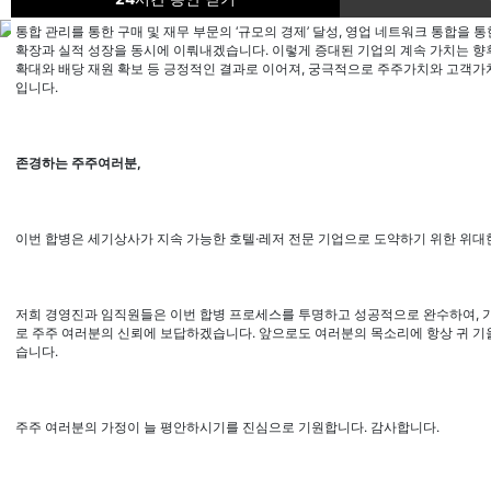
통합 관리를 통한 구매 및 재무 부문의
‘
규모의 경제
’
달성
,
영업 네트워크 통합을 통
확장과 실적 성장을 동시에 이뤄내겠습니다
.
이렇게 증대된 기업의 계속 가치는 향
확대와 배당 재원 확보 등 긍정적인 결과로 이어져
,
궁극적으로 주주가치와 고객가치
입니다
.
회사소개
CEO 인사말
비전
존경하는 주주여러분
,
연혁
CEO 인사말
비전
이번 합병은 세기상사가 지속 가능한 호텔
·
레저 전문 기업으로 도약하기 위한 위대
연혁
사업분야
석유판매사업부
저희 경영진과 임직원들은 이번 합병 프로세스를 투명하고 성공적으로 완수하여
,
문화레저사업부
로 주주 여러분의 신뢰에 보답하겠습니다
.
앞으로도 여러분의 목소리에 항상 귀 
습니다
.
임대사업부
문화레저사업부
석유판매사업부
주주 여러분의 가정이 늘 평안하시기를 진심으로 기원합니다
.
감사합니다
.
문화레저사업부
임대사업부
문화레저사업부